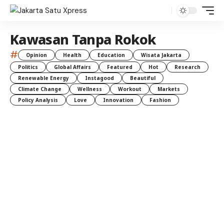
Kawasan Tanpa Rokok
#
Opinion
Health
Education
Wisata Jakarta
Politics
Global Affairs
Featured
Hot
Research
Renewable Energy
Instagood
Beautiful
Climate Change
Wellness
Workout
Markets
Policy Analysis
Love
Innovation
Fashion