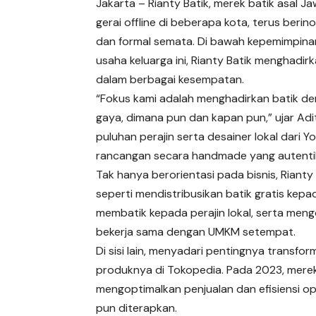
Jakarta – Rianty Batik, merek batik asal 
gerai offline di beberapa kota, terus berin
dan formal semata. Di bawah kepemimpinan
usaha keluarga ini, Rianty Batik menghadir
dalam berbagai kesempatan.
“Fokus kami adalah menghadirkan batik de
gaya, dimana pun dan kapan pun,” ujar Ad
puluhan perajin serta desainer lokal dari
rancangan secara handmade yang autenti
Tak hanya berorientasi pada bisnis, Rianty
seperti mendistribusikan batik gratis k
membatik kepada perajin lokal, serta meng
bekerja sama dengan UMKM setempat.
Di sisi lain, menyadari pentingnya transfor
produknya di Tokopedia. Pada 2023, mere
mengoptimalkan penjualan dan efisiensi op
pun diterapkan.