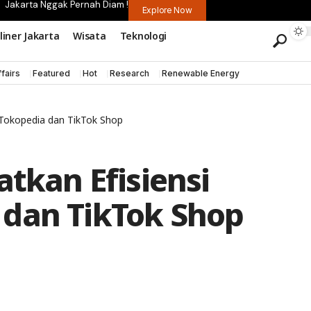
Jakarta Nggak Pernah Diam !
Explore Now
liner Jakarta
Wisata
Teknologi
fairs
Featured
Hot
Research
Renewable Energy
n Tokopedia dan TikTok Shop
atkan Efisiensi
 dan TikTok Shop