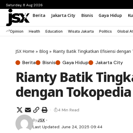
Saturday, 8 Aug 2026
Berita
Jakarta City
Bisnis
Gaya Hidup
Ku
Opinion
Health
Education
Wisata Jakarta
Politics
Global Af
JSX Home
»
Blog
»
Rianty Batik Tingkatkan Efisiensi denga
Berita
Bisnis
Gaya Hidup
Jakarta City
Rianty Batik Tingk
dengan Tokopedia
4 Min Read
By
JSX
Last Updated: June 24, 2025 09:44