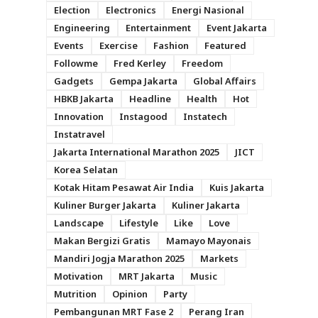
Election
Electronics
Energi Nasional
Engineering
Entertainment
Event Jakarta
Events
Exercise
Fashion
Featured
Followme
Fred Kerley
Freedom
Gadgets
Gempa Jakarta
Global Affairs
HBKB Jakarta
Headline
Health
Hot
Innovation
Instagood
Instatech
Instatravel
Jakarta International Marathon 2025
JICT
Korea Selatan
Kotak Hitam Pesawat Air India
Kuis Jakarta
Kuliner Burger Jakarta
Kuliner Jakarta
Landscape
Lifestyle
Like
Love
Makan Bergizi Gratis
Mamayo Mayonais
Mandiri Jogja Marathon 2025
Markets
Motivation
MRT Jakarta
Music
Mutrition
Opinion
Party
Pembangunan MRT Fase 2
Perang Iran