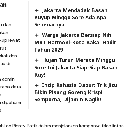
kan
Jakarta Mendadak Basah
Kuyup Minggu Sore Ada Apa
Sebenarnya
ia dan
nkan
Warga Jakarta Bersiap Nih
kup lewat
MRT Harmoni-Kota Bakal Hadir
rus
Tahun 2029
kali dan
Hujan Turun Merata Minggu
is di
Sore Ini Jakarta Siap-Siap Basah
Kuy!
m admin
Intip Rahasia Dapur: Trik Jitu
rena data
Bikin Pisang Goreng Krispi
n
Sempurna, Dijamin Nagih!
h dipahami
s
ahkan Rianty Batik dalam menjalankan kampanye iklan lintas