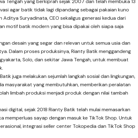
Jawa Tengah yang berkiprah sejak 2007 dan telah membuka 13
ovasi agar batik tidak lagi dipandang sebagai pakaian kuno
 Aditya Suryadinata, CEO sekaligus generasi kedua dari
kan motif batik modern yang bisa dipakai oleh siapa saja
ngan desain yang segar dan relevan untuk semua usia dan
itya. Dalam proses produksinya, Rianty Batik menggandeng
 Yogyakarta, Solo, dan sekitar Jawa Tengah, untuk membuat
k.
 Batik juga melakukan sejumlah langkah sosial dan lingkungan,
epada masyarakat yang membutuhkan, memberikan peralatan
olah limbah produksi menjadi produk dengan nilai tambah
masi digital, sejak 2018 Rianty Batik telah mulai memasarkan
ka memperluas sayap dengan masuk ke TikTok Shop. Untuk
erasional, integrasi seller center Tokopedia dan TikTok Shop