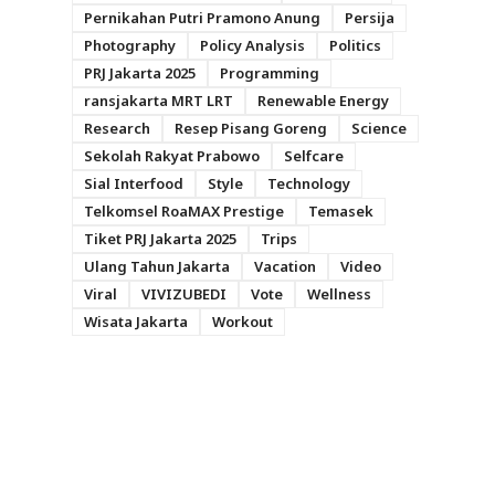
Pernikahan Putri Pramono Anung
Persija
Photography
Policy Analysis
Politics
PRJ Jakarta 2025
Programming
ransjakarta MRT LRT
Renewable Energy
Research
Resep Pisang Goreng
Science
Sekolah Rakyat Prabowo
Selfcare
Sial Interfood
Style
Technology
Telkomsel RoaMAX Prestige
Temasek
Tiket PRJ Jakarta 2025
Trips
Ulang Tahun Jakarta
Vacation
Video
Viral
VIVIZUBEDI
Vote
Wellness
Wisata Jakarta
Workout