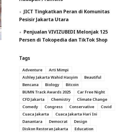
JICT Tingkatkan Peran di Komunitas
Pesisir Jakarta Utara
Penjualan VIVIZUBEDI Melonjak 125
Persen di Tokopedia dan TikTok Shop
Tags
Adventure
Arti Mimpi
Ashley Jakarta Wahid Hasyim
Beautiful
Bencana
Biology
Bitcoin
BUMN Track Awards 2025
Car Free Night
CFD Jakarta
Chemistry
Climate Change
Comedy
Congress
Conservative
Covid
Cuaca Jakarta
Cuaca Jakarta Hari Ini
Danantara
Democrat
Design
Diskon Restoran Jakarta
Education