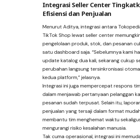
Integrasi Seller Center Tingkat
Efisiensi dan Penjualan
Menurut Aditya, integrasi antara Tokoped
TikTok Shop lewat seller center memungki
pengelolaan produk, stok, dan pesanan cu
satu dashboard saja. “Sebelumnya kami ha
update katalog dua kali, sekarang cukup se
perubahan langsung tersinkronisasi otomat
kedua platform,” jelasnya.
Integrasi ini juga mempercepat respons ti
dalam menjawab pertanyaan pelanggan ka
pesanan sudah terpusat. Selain itu, lapora
penjualan yang tersaji dalam format muda
membantu tim menghemat waktu sekaligu
mengurangi risiko kesalahan manusia.
Tak cuma operasional, integrasi ini memud