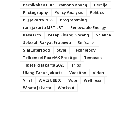
Pernikahan Putri Pramono Anung
Persija
Photography
Policy Analysis
Politics
PRJ Jakarta 2025
Programming
ransjakarta MRT LRT
Renewable Energy
Research
Resep Pisang Goreng
Science
Sekolah Rakyat Prabowo
Selfcare
Sial Interfood
Style
Technology
Telkomsel RoaMAX Prestige
Temasek
Tiket PRJ Jakarta 2025
Trips
Ulang Tahun Jakarta
Vacation
Video
Viral
VIVIZUBEDI
Vote
Wellness
Wisata Jakarta
Workout