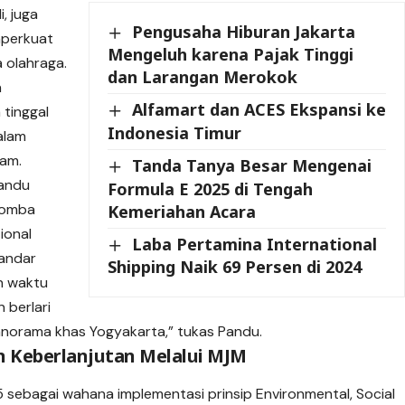
, juga
Pengusaha Hiburan Jakarta
mperkuat
Mengeluh karena Pajak Tinggi
 olahraga.
dan Larangan Merokok
n
Alfamart dan ACES Ekspansi ke
tinggal
Indonesia Timur
alam
mam.
Tanda Tanya Besar Mengenai
Pandu
Formula E 2025 di Tengah
lomba
Kemeriahan Acara
ional
Laba Pertamina International
tandar
Shipping Naik 69 Persen di 2024
n waktu
 berlari
anorama khas Yogyakarta,” tukas Pandu.
 Keberlanjutan Melalui MJM
sebagai wahana implementasi prinsip Environmental, Social