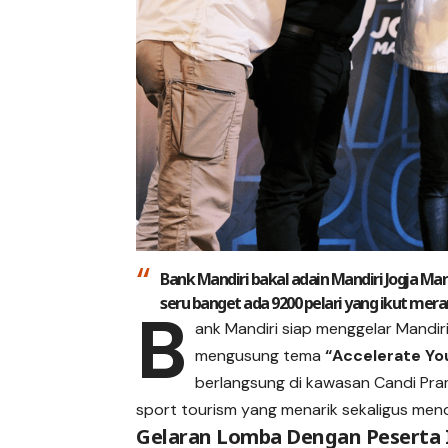
Bank Mandiri bakal adain Mandiri Jogja Ma
seru banget ada 9200 pelari yang ikut mera
B
ank Mandiri siap menggelar Mandi
mengusung tema
“Accelerate Yo
berlangsung di kawasan Candi Pra
sport tourism yang menarik sekaligus mend
Gelaran Lomba Dengan Peserta 