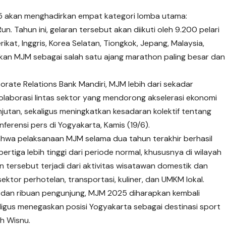
5 akan menghadirkan empat kategori lomba utama:
n. Tahun ini, gelaran tersebut akan diikuti oleh 9.200 pelari
ikat, Inggris, Korea Selatan, Tiongkok, Jepang, Malaysia,
askan MJM sebagai salah satu ajang marathon paling besar dan
rate Relations Bank Mandiri, MJM lebih dari sekadar
kolaborasi lintas sektor yang mendorong akselerasi ekonomi
njutan, sekaligus meningkatkan kesadaran kolektif tentang
nferensi pers di Yogyakarta, Kamis (19/6).
bahwa pelaksanaan MJM selama dua tahun terakhir berhasil
rtiga lebih tinggi dari periode normal, khususnya di wilayah
n tersebut terjadi dari aktivitas wisatawan domestik dan
ektor perhotelan, transportasi, kuliner, dan UMKM lokal.
ri dan ribuan pengunjung, MJM 2025 diharapkan kembali
igus menegaskan posisi Yogyakarta sebagai destinasi sport
h Wisnu.