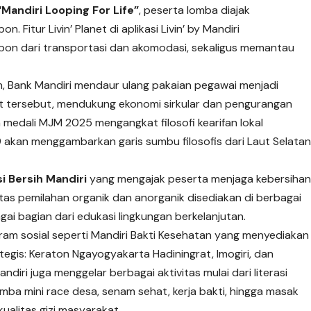
“Mandiri Looping For Life”
, peserta lomba diajak
 Fitur Livin’ Planet di aplikasi Livin’ by Mandiri
bon dari transportasi dan akomodasi, sekaligus memantau
, Bank Mandiri mendaur ulang pakaian pegawai menjadi
t tersebut, mendukung ekonomi sirkular dan pengurangan
 medali MJM 2025 mengangkat filosofi kearifan lokal
29 akan menggambarkan garis sumbu filosofis dari Laut Selata
i Bersih Mandiri
yang mengajak peserta menjaga kebersiha
itas pemilahan organik dan anorganik disediakan di berbagai
agai bagian dari edukasi lingkungan berkelanjutan.
gram sosial seperti Mandiri Bakti Kesehatan yang menyediakan
ategis: Keraton Ngayogyakarta Hadiningrat, Imogiri, dan
iri juga menggelar berbagai aktivitas mulai dari literasi
ba mini race desa, senam sehat, kerja bakti, hingga masak
alitas gizi masyarakat.