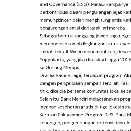
and Governance (ESG). Melalui kampanye
berkontribusi dalam pengurangan jejak karbon.
memungkinkan pelari menghitung emisi kar
pengurangan emisi dari jarak lari mereka.
Sebagai bentuk tanggung jawab lingkungan
merchandise ramah lingkungan untuk even
limbah tekstil. Wisnu menambahkan, desain
Yogyakarta, yang jika dikoleksi hingga 20
ke Gunung Merapi.
Di area Race Village, terdapat program
Aks
dengan pengelolaan sampah terpilah. Fasil
titik, dikelola bersama komunitas lokal seb
Selain itu, Bank Mandiri melaksanakan pro
layanan kesehatan gratis di tiga lokasi str
Keraton Pakualaman. Program TJSL Bank Mand
keuangan, pengembangan potensi desa, lom
besar bersama warga guna meningkatkan ku