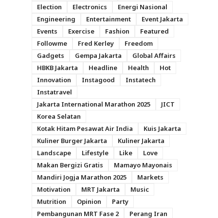
Election
Electronics
Energi Nasional
Engineering
Entertainment
Event Jakarta
Events
Exercise
Fashion
Featured
Followme
Fred Kerley
Freedom
Gadgets
Gempa Jakarta
Global Affairs
HBKB Jakarta
Headline
Health
Hot
Innovation
Instagood
Instatech
Instatravel
Jakarta International Marathon 2025
JICT
Korea Selatan
Kotak Hitam Pesawat Air India
Kuis Jakarta
Kuliner Burger Jakarta
Kuliner Jakarta
Landscape
Lifestyle
Like
Love
Makan Bergizi Gratis
Mamayo Mayonais
Mandiri Jogja Marathon 2025
Markets
Motivation
MRT Jakarta
Music
Mutrition
Opinion
Party
Pembangunan MRT Fase 2
Perang Iran