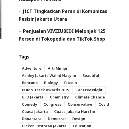
JICT Tingkatkan Peran di Komunitas
Pesisir Jakarta Utara
Penjualan VIVIZUBEDI Melonjak 125
Persen di Tokopedia dan TikTok Shop
Tags
Adventure
Arti Mimpi
Ashley Jakarta Wahid Hasyim
Beautiful
Bencana
Biology
Bitcoin
BUMN Track Awards 2025
Car Free Night
CFD Jakarta
Chemistry
Climate Change
Comedy
Congress
Conservative
Covid
Cuaca Jakarta
Cuaca Jakarta Hari Ini
Danantara
Democrat
Design
Diskon Restoran Jakarta
Education