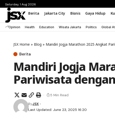
Saturday, 1 Aug 2026
Berita
Jakarta City
Bisnis
Gaya Hidup
Ku
Opinion
Health
Education
Wisata Jakarta
Politics
Global Af
JSX Home
»
Blog
»
Mandiri Jogja Marathon 2025 Angkat Pari
Berita
Mandiri Jogja Mar
Pariwisata dengan 
5 Min Read
By
JSX
Last Updated: June 23, 2025 16:20