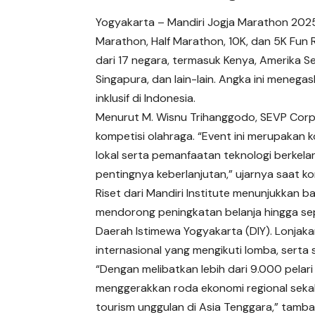
Yogyakarta – Mandiri Jogja Marathon 202
Marathon, Half Marathon, 10K, dan 5K Fun Ru
dari 17 negara, termasuk Kenya, Amerika Ser
Singapura, dan lain-lain. Angka ini meneg
inklusif di Indonesia.
Menurut M. Wisnu Trihanggodo, SEVP Corpo
kompetisi olahraga. “Event ini merupakan 
lokal serta pemanfaatan teknologi berkela
pentingnya keberlanjutan,” ujarnya saat ko
Riset dari Mandiri Institute menunjukkan 
mendorong peningkatan belanja hingga sepe
Daerah Istimewa Yogyakarta (DIY). Lonjaka
internasional yang mengikuti lomba, serta s
“Dengan melibatkan lebih dari 9.000 pela
menggerakkan roda ekonomi regional sekal
tourism unggulan di Asia Tenggara,” tamba