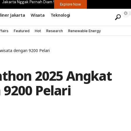
Jakarta Nggak Pernah Diam !
Explore Now
liner Jakarta
Wisata
Teknologi
fairs
Featured
Hot
Research
Renewable Energy
wisata dengan 9200 Pelari
athon 2025 Angkat
9200 Pelari